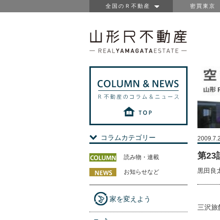
全国のＲ不動産
密買東京
コラムカテゴリー
2009.7.
第2
読み物・連載
黒田良
お知らせなど
家を変えよう
三沢旅