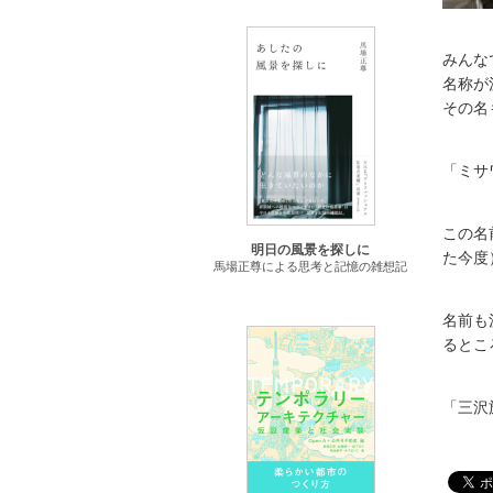
みんな
名称が
その名
「ミサ
この名
明日の風景を探しに
た今度
馬場正尊による思考と記憶の雑想記
名前も
るとこ
「三沢