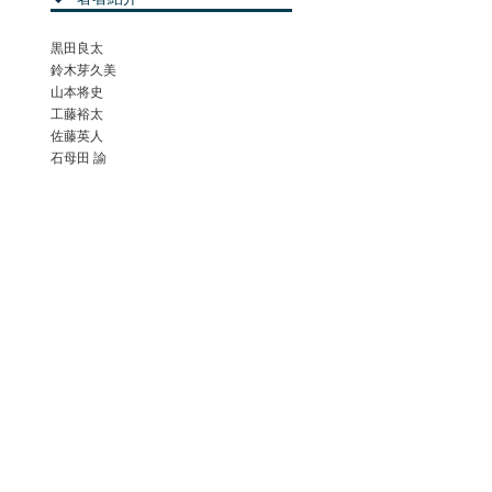
黒田良太
鈴木芽久美
山本将史
工藤裕太
佐藤英人
石母田 諭