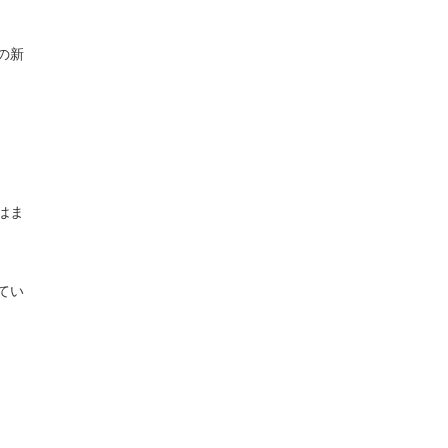
の新
はま
てい