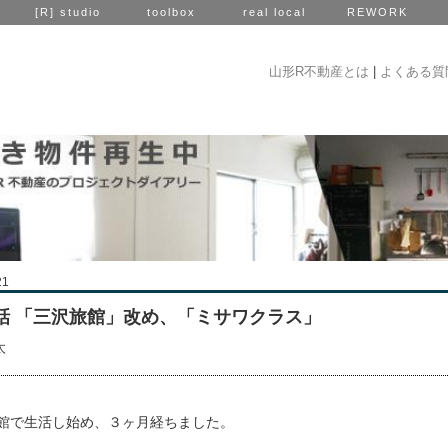
[R] studio
toolbox
real local
REWORK
山形R不動産とは
|
よくある質
21
3話 「三沢旅館」改め、「ミサワクラス」
太
館で生活し始め、３ヶ月経ちました。