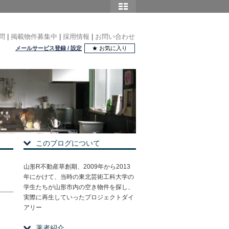
問
|
掲載物件募集中
|
採用情報
|
お問い合わせ
メールサービス登録 / 設定
★ お気に入り
このブログについて
山形R不動産草創期、2009年から2013
年にかけて、当時の東北芸術工科大学の
学生たちが山形市内の空き物件を探し、
実際に再生していったプロジェクトダイ
アリー
著者紹介