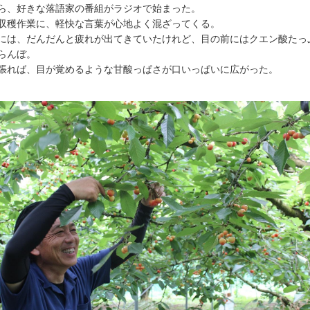
ら、好きな落語家の番組がラジオで始まった。
収穫作業に、軽快な言葉が心地よく混ざってくる。
には、だんだんと疲れが出てきていたけれど、目の前にはクエン酸たっ
らんぼ。
張れば、目が覚めるような甘酸っぱさが口いっぱいに広がった。