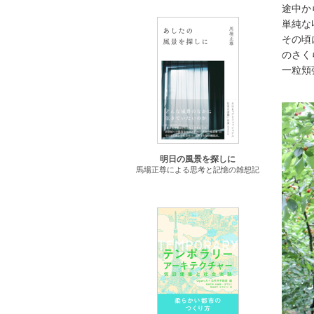
途中か
単純な
その頃
のさく
一粒頬
明日の風景を探しに
馬場正尊による思考と記憶の雑想記