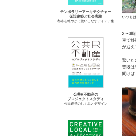
テンポラリーアーキテクチャー
仮設建築と社会実験
いつも
都市を軽やかに使いこなすアイデア集
2〜3
車で移
が迎え
驚いた
普段は
聞けば
公共R不動産の
プロジェクトスタディ
公民連携のしくみとデザイン