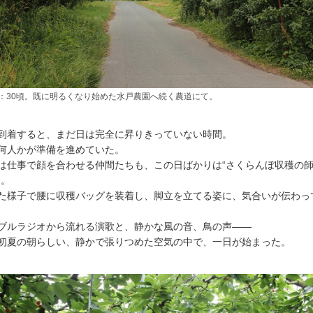
4：30頃。既に明るくなり始めた水戸農園へ続く農道にて。
到着すると、まだ日は完全に昇りきっていない時間。
何人かが準備を進めていた。
は仕事で顔を合わせる仲間たちも、この日ばかりは“さくらんぼ収穫の
ち。
た様子で腰に収穫バッグを装着し、脚立を立てる姿に、気合いが伝わっ
ブルラジオから流れる演歌と、静かな風の音、鳥の声――
初夏の朝らしい、静かで張りつめた空気の中で、一日が始まった。