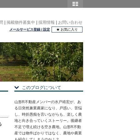
問
|
掲載物件募集中
|
採用情報
|
お問い合わせ
メールサービス登録 / 設定
★ お気に入り
このブログについて
山形R不動産メンバーの水戸靖宏が、あ
る日突然兼業農家になり、戸惑い、苦悩
し、時折愚痴を言いながらも、楽しく農
地と向き合っていくストーリー。後継者
る
不足で増え続ける空き農地。山形R不動
産では物件ばかりではなく、農地や農業
も紹介してしまうのか！？