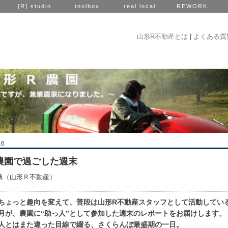
[R] studio
toolbox
real local
REWORK
山形R不動産とは
|
よくある質
16
農園で過ごした週末
典（山形Ｒ不動産）
ちょっと趣向を変えて、普段は山形R不動産スタッフとして活動してい
月が、農園に“助っ人”として参加した週末のレポートをお届けします。
人とはまた違った目線で綴る、さくらんぼ最盛期の一日。