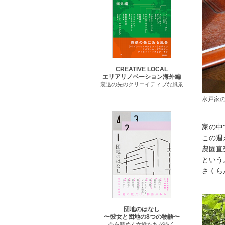
CREATIVE LOCAL
エリアリノベーション海外編
衰退の先のクリエイティブな風景
水戸家
家の中
この週
農園直
という
さくら
団地のはなし
〜彼女と団地の8つの物語〜
今を時めく女性たちが描く