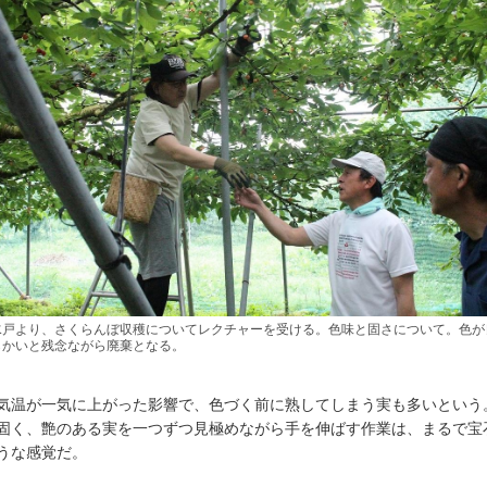
水戸より、さくらんぼ収穫についてレクチャーを受ける。色味と固さについて。色が
らかいと残念ながら廃棄となる。
気温が一気に上がった影響で、色づく前に熟してしまう実も多いという
固く、艶のある実を一つずつ見極めながら手を伸ばす作業は、まるで宝
うな感覚だ。