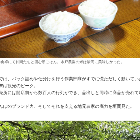
の食卓にて仲間たちと囲む朝ごはん。水戸農園の米は最高に美味しかった。
では、パック詰めや仕分けを行う作業部隊がすでに慌ただしく動いてい
末は観光のピーク。
売所には開店前から数百人の行列ができ、品出しと同時に商品が売れて
。
んぼのブランド力、そしてそれを支える地元農家の底力を垣間見た。