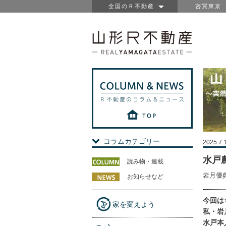
全国のＲ不動産
密買東京
コラムカテゴリー
2025.7.
水戸
読み物・連載
岩月優
お知らせなど
今回は
家を変えよう
私・岩
水戸本