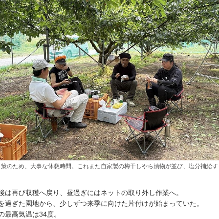
対策のため、大事な休憩時間。これまた自家製の梅干しやら漬物が並び、塩分補給す
後は再び収穫へ戻り、昼過ぎにはネットの取り外し作業へ。
を過ぎた園地から、少しずつ来季に向けた片付けが始まっていた。
の最高気温は34度。