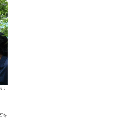
良く
。
石を