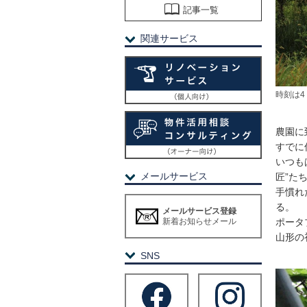
記事一覧
関連サービス
時刻は
農園に
すでに
いつも
メールサービス
匠”た
手慣れ
る。
メールサービス登録
新着お知らせメール
ポータ
山形の
SNS