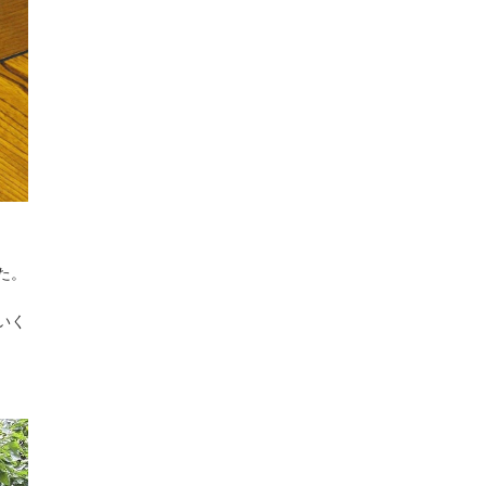
た。
いく