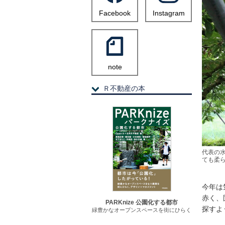
Facebook
Instagram
note
Ｒ不動産の本
代表の
ても柔
今年は
赤く、
PARKnize 公園化する都市
探すよ
緑豊かなオープンスペースを街にひらく