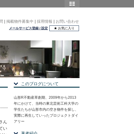
問
|
掲載物件募集中
|
採用情報
|
お問い合わせ
メールサービス登録 / 設定
★ お気に入り
このブログについて
山形R不動産草創期、2009年から2013
年にかけて、当時の東北芸術工科大学の
学生たちが山形市内の空き物件を探し、
実際に再生していったプロジェクトダイ
さん
アリー
てい
著者紹介