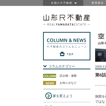
全国のＲ不動産
密買東京
コラムカテゴリー
2009.3.
第6
読み物・連載
お知らせなど
家を変えよう
旅館を
ではな