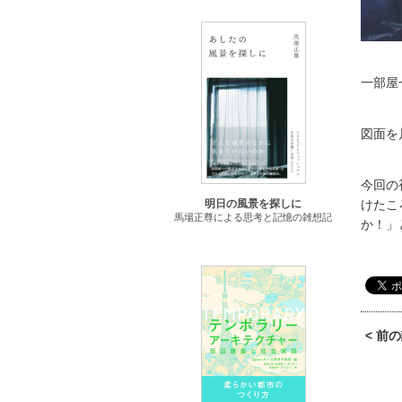
一部屋
図面を
今回の
けたこ
明日の風景を探しに
馬場正尊による思考と記憶の雑想記
か！」
< 前