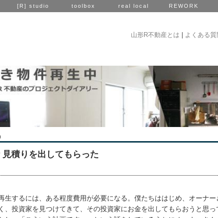
[R] studio
toolbox
real local
REWORK
山形R不動産とは
|
よくある質
9
話 見積りを出してもらった
再生するには、ある程度費用が必要になる。僕たちははじめ、オーナー
く、投資家を見つけてきて、その投資家にお金を出してもらおうと思っ