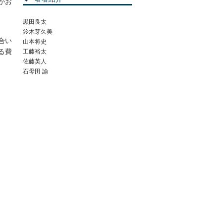
がお
黒田良太
鈴木芽久美
合い
山本将史
る費
工藤裕太
佐藤英人
石母田 諭