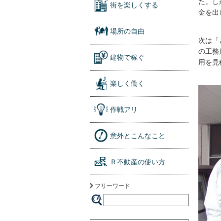
た。し
街を楽しくする
金を出
場所の自由
次は「
の工務
建物で稼ぐ
用を見
楽しく働く
作戦アリ
意外とこんなこと
Ｒ不動産の使い方
フリーワード