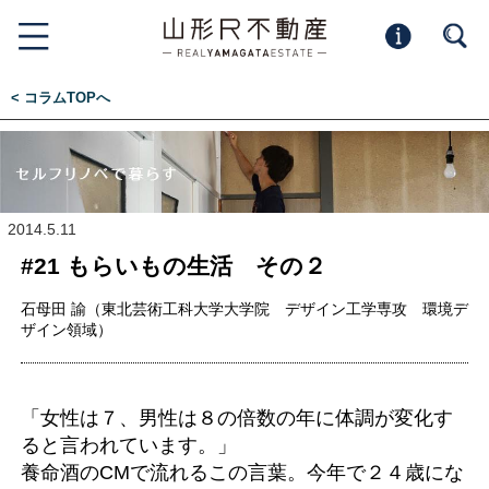
< コラムTOPへ
2014.5.11
#21 もらいもの生活 その２
石母田 諭（東北芸術工科大学大学院 デザイン工学専攻 環境デ
ザイン領域）
「女性は７、男性は８の倍数の年に体調が変化す
ると言われています。」
養命酒のCMで流れるこの言葉。今年で２４歳にな