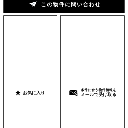
この物件に問い合わせ
感が、家全体に落ち着いた雰囲気を与えていま
す。
そして、この家のもうひとつの魅力は庭の植栽。
長い年月をかけて丁寧に育てられた木々は、まる
で成熟した森のような趣を感じさせます。広い庭
では、家庭菜園を楽しんだり、四季折々の風景を
眺めたりと、自分らしい時間を過ごせそうです。
確かに築年数は経っていますが、新築にはない風
合いと経年美がこの家にはあります。この平屋の
条件に合う物件情報を
お気に入り
メールで受け取る
潜在的な魅力をさらに引き出すため、リノベーシ
ョンで自分らしい空間をつくる楽しみも味わって
みてはいかがでしょうか。
日常の中に、ふっと非日常を感じる。そんな時間