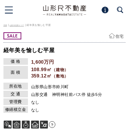
|
| 経年美を愉しむ平屋
売買
山形市北部エリア
住宅
経年美を愉しむ平屋
価 格
1,600万円
108.99㎡
（建物）
面 積
359.12㎡
（敷地）
所在地
山形県山形市鈴川町
交 通
山形交通 神明神社前バス停 徒歩5分
管理費
なし
修繕積立金
なし
?