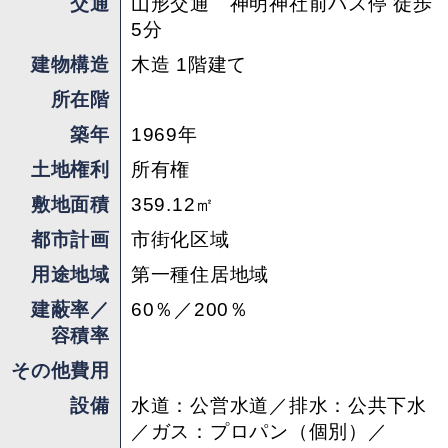
交通
山形交通 神明神社前バス停 徒歩
5分
建物構造
木造 1階建て
所在階
築年
1969年
土地権利
所有権
敷地面積
359.12㎡
都市計画
市街化区域
用途地域
第一種住居地域
建蔽率／
60％／200％
容積率
その他費用
設備
水道：公営水道／排水：公共下水
／ガス：プロパン（個別）／