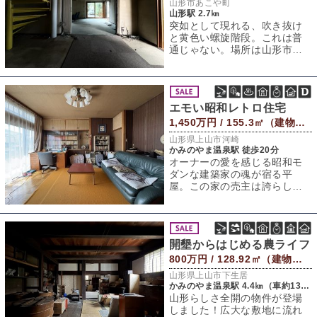
山形市あこや町
山形駅 2.7㎞
突如として現れる、吹き抜け
と黄色い螺旋階段。これは普
通じゃない。場所は山形市あ
こや町。駅から県庁方面へま
っすぐ2.7km
エモい昭和レトロ住宅
1,450万円 / 155.3㎡（建物） 507.16㎡（敷地）
山形県上山市河崎
かみのやま温泉駅 徒歩20分
オーナーの愛を感じる昭和モ
ダンな建築家の魂が宿る平
屋。この家の売主は誇らしげ
に語る。「この家、当時建築
雑誌に取材されたん
開墾からはじめる農ライフ
800万円 / 128.92㎡（建物） 854.61㎡（敷地）
山形県上山市下生居
かみのやま温泉駅 4.4㎞（車約13分）
山形らしさ全開の物件が登場
しました！広大な敷地に流れ