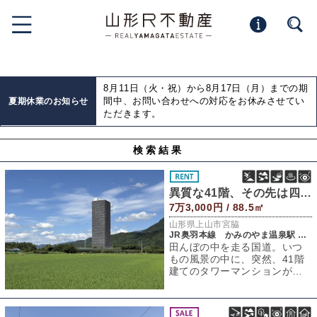
8月11日（火・祝）から8月17日（月）までの期
間中、お問い合わせへの対応をお休みさせてい
夏期休業のお知らせ
ただきます。
検索結果
異質な41階、その先は四季。
7万3,000円 / 88.5㎡
山形県上山市宮脇
JR奥羽本線 かみのやま温泉駅 徒歩26分
田んぼの中を走る国道。いつ
もの風景の中に、突然、41階
建てのタワーマンションが現
れます。初めて見た人はもち
ろん、この道を