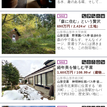
る水、趣のある蔵、そして
広々とした畑。まるで昔話の
ワンシーンに迷い込
「森に住む」という贅沢
690万円 / 2,424㎡（土地）
山形県山形市大字神尾
山形交通 野草園バス停 徒歩8分
森の中で暮らす、そんなイメ
ージ、普通リアルには湧きま
せん。でも、この別荘地に足
を踏み入れた瞬間、頭の中で
その光景がクリア
経年美を愉しむ平屋
1,600万円 / 108.99㎡（建物） 359.12㎡（敷地）
山形県山形市鈴川町
山形交通 神明神社前バス停 徒歩5分
山形市北東部に位置する「鈴
川町」。ここは山形駅からバ
スで約13分、歴史深い地に佇
む静かな住宅地です。徒歩圏
内には幼稚園や