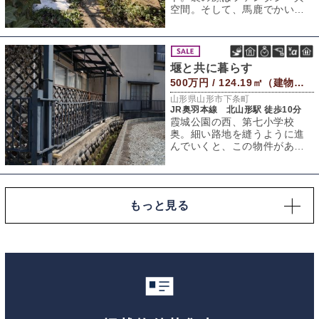
空間。そして、馬鹿でかい。
そんな“二面性持ち”のテナント
が、山形市の
堰と共に暮らす
500万円 / 124.19㎡（建物） 104.5㎡（敷地）
山形県山形市下条町
JR奥羽本線 北山形駅 徒歩10分
霞城公園の西、第七小学校
奥。細い路地を縫うように進
んでいくと、この物件があり
ます。 増築したことが外観か
らうかがえるこの
もっと見る