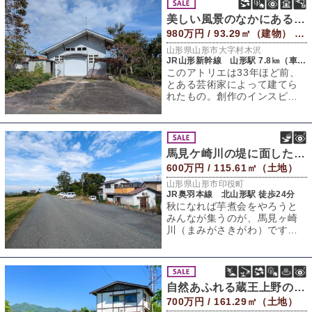
美しい風景のなかにあるアトリエ
980万円 / 93.29㎡（建物） 672.89㎡（敷地）
山形県山形市大字村木沢
JR山形新幹線 山形駅 7.8㎞（車約17分）
このアトリエは33年ほど前、
とある芸術家によって建てら
れたもの。創作のインスピレ
ーションが湧く場所を探した
末に辿りついた
馬見ケ崎川の堤に面した気持ちのいい土地
600万円 / 115.61㎡（土地）
山形県山形市印役町
JR奥羽本線 北山形駅 徒歩24分
秋になれば芋煮会をやろうと
みんなが集うのが、馬見ヶ崎
川（まみがさきがわ）です。
山形が誇る「日本一の芋煮会
フェスティバル」
自然あふれる蔵王上野の土地
700万円 / 161.29㎡（土地）