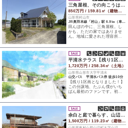
三角屋根、その向こうは田園
850万円 / 159.81㎡（建物） 812.23㎡（敷地）
山形県村山市
JR奥羽本線「村山」駅 6.9㎞（車約12分）
田んぼの中に、三角屋根。し
かも、ただの家ではありませ
ん。地域に愛された理容所
を、そのまま引き継げる店舗
付き住宅です。場所
平清水テラス【残り1区画】
1,720万円 / 258.34㎡（土地）
山形県山形市大字平清水
山交バス 平清水バス停 徒歩10分
【残り1区画となりました！】
この分譲地、たぶん僕がいち
ばん最初のファンです。初め
て訪れたときは、正直ちょっ
と感動してしま
余白と庭で暮らす、山辺の家
1,500万円 / 119.23㎡（建物） 838.99㎡（敷地）
山形県東村山郡山辺町大字山辺