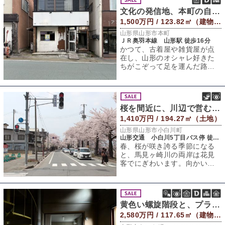
文化の発信地、本町の自由な箱
1,500万円 / 123.82㎡（建物） 98.18㎡（敷地）
山形県山形市本町
ＪＲ奥羽本線 山形駅 徒歩16分
かつて、古着屋や雑貨屋が点
在し、山形のオシャレ好きた
ちがこぞって足を運んだ路地
裏エリア。七日町大通りから
少し入っただけで
桜を間近に、川辺で営む／暮らす。
1,410万円 / 194.27㎡（土地）
山形県山形市小白川町
山形交通 小白川5丁目バス停 徒歩4分
春、桜が咲き誇る季節になる
と、馬見ヶ崎川の両岸は花見
客でにぎわいます。向かいの
河川敷には出店が並び、まる
で山形の長い冬を
黄色い螺旋階段と、プラスアルファの生活
2,580万円 / 117.65㎡（建物） 286㎡（敷地）