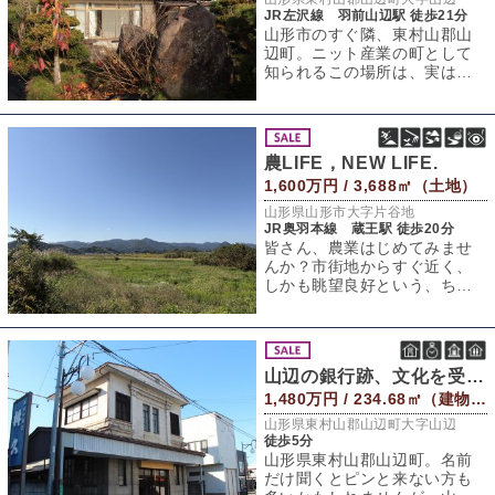
JR左沢線 羽前山辺駅 徒歩21分
山形市のすぐ隣、東村山郡山
辺町。ニット産業の町として
知られるこの場所は、実は山
形市街地から車で15分ほど。
山形駅からもわ
農LIFE，NEW LIFE.
1,600万円 / 3,688㎡（土地）
山形県山形市大字片谷地
JR奥羽本線 蔵王駅 徒歩20分
皆さん、農業はじめてみませ
んか？市街地からすぐ近く、
しかも眺望良好という、ちょ
っと意外な農地が売りに出ま
した。場所は山形
山辺の銀行跡、文化を受け継ぐ箱
1,480万円 / 234.68㎡（建物） 453.94㎡（敷地）
山形県東村山郡山辺町大字山辺
徒歩5分
山形県東村山郡山辺町。名前
だけ聞くとピンと来ない方も