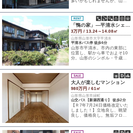
多いかもしれませんが、山形
市のすぐ隣、市街地から車で
15分以内の距離
「鴨の家」—平清水シェアハウス—
3万円 / 13.24～14.08㎡
山形県山形市大字平清水
平清水バス停 徒歩6分
山形市平清水。市内の東部に
位置し、駅から車でおよそ10
分。山形のシンボル・千歳山
の麓に広がる、陶芸の里とし
て知られるエリ
大人が楽しむマンション
980万円 / 61㎡
山形県山形市緑町
山交バス【新築西通り】 徒歩2分
【Ｒ7年7月24日価格改定いた
しました！】立地良し、眺望
良し、価格良し。無垢フロー
リングがかわいいこの物件。
リノベ用素材