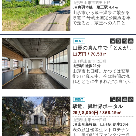
山形県山形市蔵王上野
JR奥羽本線 蔵王駅 4.4㎞
山形市から蔵王温泉に繋がる
県道21号蔵王国定公園線を車
で走ると、蔵王への入口とも
いうべき〈赤い大鳥居〉が見
えてきます。そ
山形の真ん中で「とんがる」──Room6
11万円 / 70.53㎡
山形県山形市七日町
山形駅 徒歩21分
山形市七日町。かつては繁華
街のど真ん中、今は時間の流
れとともに生まれた“余白”が点
在するエリア。その余白を埋
めるのか、そ
駅近、異世界ポータル
29万8,000円 / 368.19㎡
山形県山形市十日町
JR山形新幹線 山形駅 徒歩10分
表の顔は優等生レトロテナン
ト。裏の顔はファンタジー異